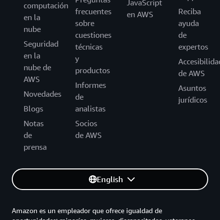
JavaScript
computación
frecuentes
Reciba
en AWS
en la
sobre
ayuda
nube
cuestiones
de
Seguridad
técnicas
expertos
en la
y
Accesibilida
nube de
productos
de AWS
AWS
Informes
Asuntos
Novedades
de
jurídicos
Blogs
analistas
Notas
Socios
de
de AWS
prensa
English
Amazon es un empleador que ofrece igualdad de