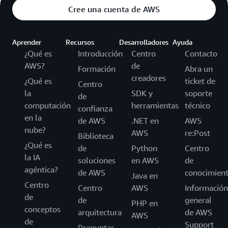
Cree una cuenta de AWS
Aprender
Recursos
Desarrolladores
Ayuda
¿Qué es
Introducción
Centro
Contacto
AWS?
de
Formación
Abra un
creadores
¿Qué es
ticket de
Centro
la
SDK y
soporte
de
computación
herramientas
técnico
confianza
en la
de AWS
.NET en
AWS
nube?
AWS
re:Post
Biblioteca
¿Qué es
de
Python
Centro
la IA
soluciones
en AWS
de
agéntica?
de AWS
conocimien
Java en
Centro
Centro
AWS
Información
de
de
general
PHP en
conceptos
arquitectura
de AWS
AWS
de
Support
Preguntas