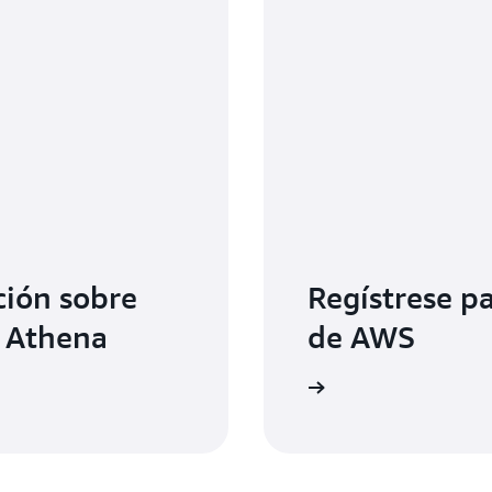
de conectores de Athena.
ión sobre
Regístrese p
n Athena
de AWS
Regístrese