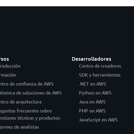
rsos
Desarrolladores
troducción
Centro de creadores
rmación
SDK y herramientas
ntro de confianza de AWS
.NET en AWS
blioteca de soluciones de AWS
Python en AWS
ntro de arquitectura
Java en AWS
eguntas frecuentes sobre
PHP en AWS
estiones técnicas y productos
JavaScript en AWS
formes de analistas