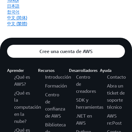
日本語
한국어
中文 (简体)
中文 (繁體)
Cree una cuenta de AWS
Aprender
Recursos
Desarrolladores
Ayuda
¿Qué es
Introducción
Centro
Contacto
AWS?
de
Formación
Abra un
creadores
¿Qué es
ticket de
Centro
la
SDK y
soporte
de
computación
herramientas
técnico
confianza
en la
de AWS
.NET en
AWS
nube?
AWS
re:Post
Biblioteca
¿Qué es
de
Python
Centro