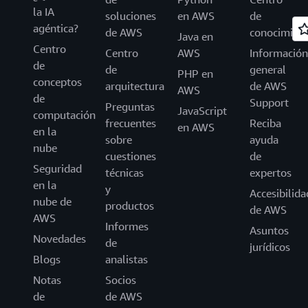
la IA
soluciones
en AWS
de
agéntica?
de AWS
conocimien
Java en
Centro
Centro
AWS
Información
de
de
general
PHP en
conceptos
arquitectura
de AWS
AWS
de
Support
Preguntas
JavaScript
computación
frecuentes
Reciba
en AWS
en la
sobre
ayuda
nube
cuestiones
de
Seguridad
técnicas
expertos
en la
y
Accesibilida
nube de
productos
de AWS
AWS
Informes
Asuntos
Novedades
de
jurídicos
Blogs
analistas
Notas
Socios
de
de AWS