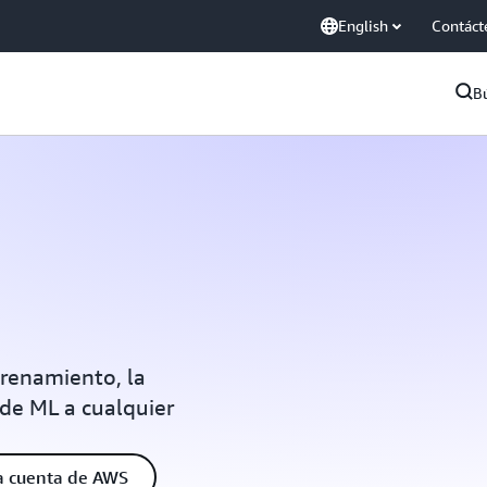
English
Contáct
B
trenamiento, la
 de ML a cualquier
a cuenta de AWS