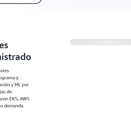
es
istrado
lotes
rograma y
lación y ML por
tas de
azon EKS, AWS
ajo demanda.