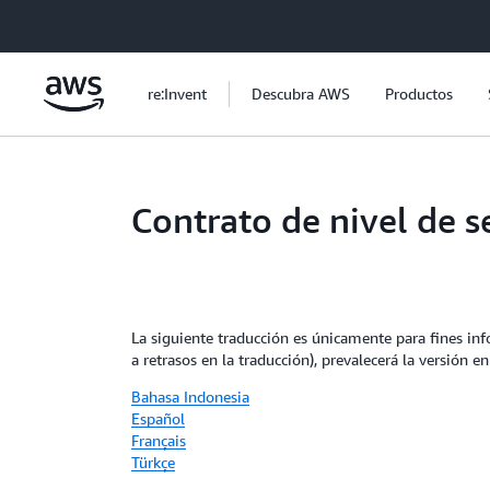
Saltar al contenido principal
re:Invent
Descubra AWS
Productos
Contrato de nivel de 
La siguiente traducción es únicamente para fines info
a retrasos en la traducción), prevalecerá la versión en
Bahasa Indonesia
Español
Français
Türkçe