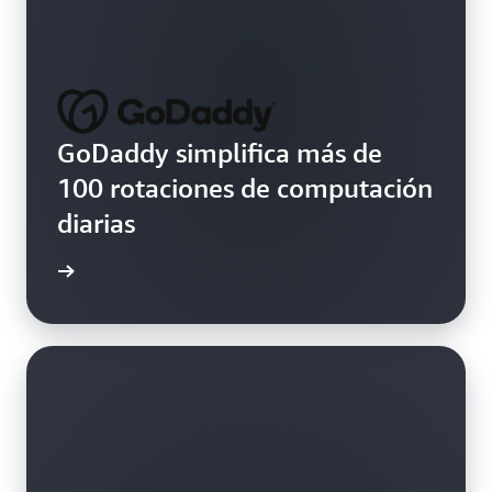
GoDaddy simplifica más de
100 rotaciones de computación
diarias
el video