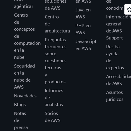
soluciones
en AWS
de
agéntica?
de AWS
conocimien
Java en
Centro
Centro
AWS
Información
de
de
general
PHP en
conceptos
arquitectura
de AWS
AWS
de
Support
Preguntas
JavaScript
computación
frecuentes
Reciba
en AWS
en la
sobre
ayuda
nube
cuestiones
de
Seguridad
técnicas
expertos
en la
y
Accesibilida
nube de
productos
de AWS
AWS
Informes
Asuntos
Novedades
de
jurídicos
Blogs
analistas
Notas
Socios
de
de AWS
prensa