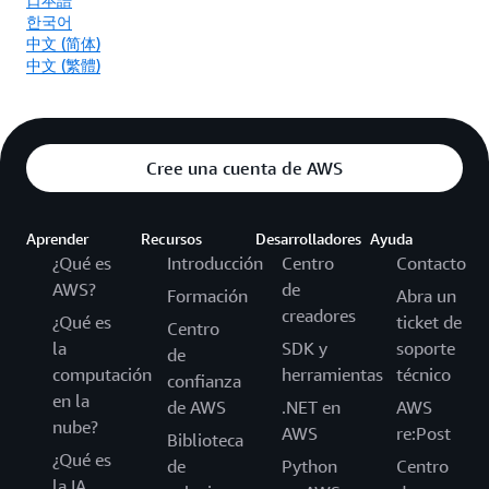
한국어
中文 (简体)
中文 (繁體)
Cree una cuenta de AWS
Aprender
Recursos
Desarrolladores
Ayuda
¿Qué es
Introducción
Centro
Contacto
AWS?
de
Formación
Abra un
creadores
¿Qué es
ticket de
Centro
la
SDK y
soporte
de
computación
herramientas
técnico
confianza
en la
de AWS
.NET en
AWS
nube?
AWS
re:Post
Biblioteca
¿Qué es
de
Python
Centro
la IA