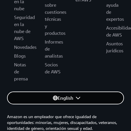
en la
sobre
ayuda
nube
cuestiones
de
Seguridad
técnicas
expertos
en la
y
Accesibilida
nube de
productos
de AWS
AWS
Informes
Asuntos
Novedades
de
jurídicos
Blogs
analistas
Notas
Socios
de
de AWS
prensa
English
Amazon es un empleador que ofrece igualdad de
oportunidades: minorías, mujeres, discapacitados, veteranos,
identidad de género, orientación sexual y edad.