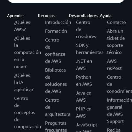
Aprender
Recursos
Desarrolladores
Ayuda
¿Qué es
Introducción
Centro
Contacto
AWS?
de
Formación
Abra un
creadores
¿Qué es
ticket de
Centro
la
SDK y
soporte
de
computación
herramientas
técnico
confianza
en la
de AWS
.NET en
AWS
nube?
AWS
re:Post
Biblioteca
¿Qué es
de
Python
Centro
la IA
soluciones
en AWS
de
agéntica?
de AWS
conocimien
Java en
Centro
Centro
AWS
Información
de
de
general
PHP en
conceptos
arquitectura
de AWS
AWS
de
Support
Preguntas
JavaScript
computación
frecuentes
Reciba
en AWS