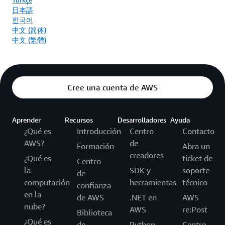
日本語
한국어
中文 (简体)
中文 (繁體)
Cree una cuenta de AWS
Aprender
Recursos
Desarrolladores
Ayuda
¿Qué es
Introducción
Centro
Contacto
AWS?
de
Formación
Abra un
creadores
¿Qué es
ticket de
Centro
la
SDK y
soporte
de
computación
herramientas
técnico
confianza
en la
de AWS
.NET en
AWS
nube?
AWS
re:Post
Biblioteca
¿Qué es
de
Python
Centro