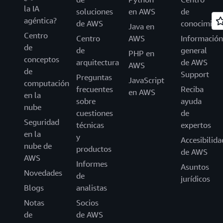
la IA
soluciones
en AWS
de
agéntica?
de AWS
conocimien
Java en
Centro
Centro
AWS
Información
de
de
general
PHP en
conceptos
arquitectura
de AWS
AWS
de
Support
Preguntas
JavaScript
computación
frecuentes
Reciba
en AWS
en la
sobre
ayuda
nube
cuestiones
de
Seguridad
técnicas
expertos
en la
y
Accesibilida
nube de
productos
de AWS
AWS
Informes
Asuntos
Novedades
de
jurídicos
Blogs
analistas
Notas
Socios
de
de AWS