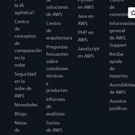
la IA
soluciones
en AWS
de
agéntica?
de AWS
conocimien
Java en
Centro
Centro
AWS
Información
de
de
general
PHP en
conceptos
arquitectura
de AWS
AWS
de
Support
Preguntas
JavaScript
computación
frecuentes
Reciba
en AWS
en la
sobre
ayuda
nube
cuestiones
de
Seguridad
técnicas
expertos
en la
y
Accesibilida
nube de
productos
de AWS
AWS
Informes
Asuntos
Novedades
de
jurídicos
Blogs
analistas
Notas
Socios
de
de AWS