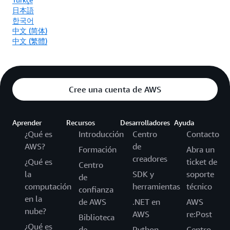
日本語
한국어
中文 (简体)
中文 (繁體)
Cree una cuenta de AWS
Aprender
Recursos
Desarrolladores
Ayuda
¿Qué es
Introducción
Centro
Contacto
AWS?
de
Formación
Abra un
creadores
¿Qué es
ticket de
Centro
la
SDK y
soporte
de
computación
herramientas
técnico
confianza
en la
de AWS
.NET en
AWS
nube?
AWS
re:Post
Biblioteca
¿Qué es
de
Python
Centro