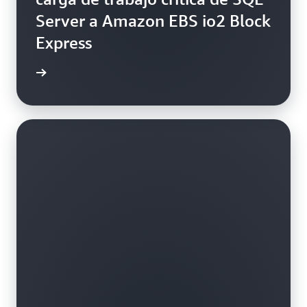
Server a Amazon EBS io2 Block
Express
práctico