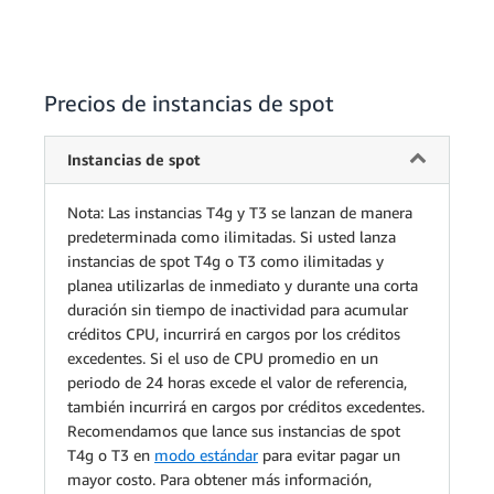
Precios de instancias de spot
Instancias de spot
Nota: Las instancias T4g y T3 se lanzan de manera
predeterminada como ilimitadas. Si usted lanza
instancias de spot T4g o T3 como ilimitadas y
planea utilizarlas de inmediato y durante una corta
duración sin tiempo de inactividad para acumular
créditos CPU, incurrirá en cargos por los créditos
excedentes. Si el uso de CPU promedio en un
periodo de 24 horas excede el valor de referencia,
también incurrirá en cargos por créditos excedentes.
Recomendamos que lance sus instancias de spot
T4g o T3 en
modo estándar
para evitar pagar un
mayor costo. Para obtener más información,