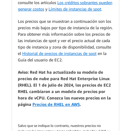
consulte los artículos
Los créditos sobrantes pueden
generar costos
y
Límites de instancias de spot
.
Los precios que se muestran a continuación son los
precios más bajos por tipo de instancia de la región.
Para obtener más información sobre los precios de
las instancias de spot y ver el precio actual de cada
tipo de instancia y zona de disponibilidad, consulte
el
Historial de precios de instancias de spot
en la
Guía del usuario de EC2.
Aviso: Red Hat ha actualizado su modelo de
precios de nube para Red Hat Enterprise Linux
(RHEL). El 1 de julio de 2024, los precios de EC2
RHEL cambiaron a un modelo de precios por
hora de vCPU. Conozca los nuevos precios en la
página
Precios de RHEL en AWS
.
Salvo que se indique lo contrario, nuestros precios no