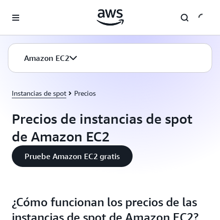
Saltar al contenido principal
Amazon EC2
Instancias de spot
Precios
Precios de instancias de spot
de Amazon EC2
Pruebe Amazon EC2 gratis
¿Cómo funcionan los precios de las
instancias de spot de Amazon EC2?