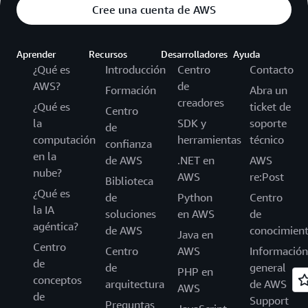
Cree una cuenta de AWS
Aprender
Recursos
Desarrolladores
Ayuda
¿Qué es
Introducción
Centro
Contacto
AWS?
de
Formación
Abra un
creadores
¿Qué es
ticket de
Centro
la
SDK y
soporte
de
computación
herramientas
técnico
confianza
en la
de AWS
.NET en
AWS
nube?
AWS
re:Post
Biblioteca
¿Qué es
de
Python
Centro
la IA
soluciones
en AWS
de
agéntica?
de AWS
conocimien
Java en
Centro
Centro
AWS
Información
de
de
general
PHP en
conceptos
arquitectura
de AWS
AWS
de
Support
Preguntas