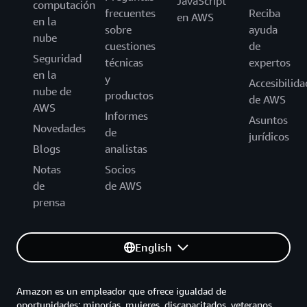
JavaScript
computación
frecuentes
Reciba
en AWS
en la
sobre
ayuda
nube
cuestiones
de
Seguridad
técnicas
expertos
en la
y
Accesibilida
nube de
productos
de AWS
AWS
Informes
Asuntos
Novedades
de
jurídicos
Blogs
analistas
Notas
Socios
de
de AWS
prensa
English
Amazon es un empleador que ofrece igualdad de
oportunidades: minorías, mujeres, discapacitados, veteranos,