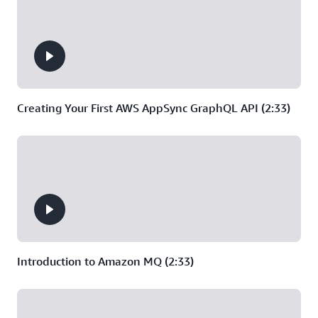
STOMP,
de estado al mes
WebSocket y
MQTT
Configuración del
enrutamiento
avanzado de
mensajes
Creating Your First AWS AppSync GraphQL API (2:33)
Introduction to Amazon MQ (2:33)