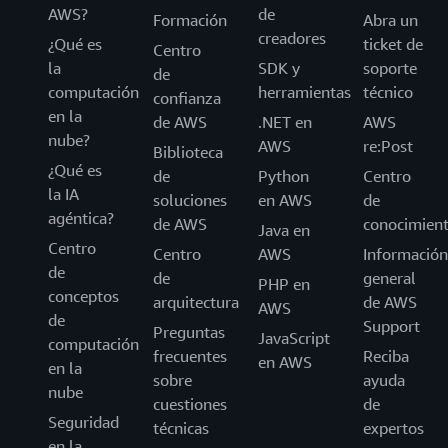
AWS?
de
Formación
Abra un
creadores
¿Qué es
ticket de
Centro
la
SDK y
soporte
de
computación
herramientas
técnico
confianza
en la
de AWS
.NET en
AWS
nube?
AWS
re:Post
Biblioteca
¿Qué es
de
Python
Centro
la IA
soluciones
en AWS
de
agéntica?
de AWS
conocimien
Java en
Centro
Centro
AWS
Información
de
de
general
PHP en
conceptos
arquitectura
de AWS
AWS
de
Support
Preguntas
JavaScript
computación
frecuentes
Reciba
en AWS
en la
sobre
ayuda
nube
cuestiones
de
Seguridad
técnicas
expertos
en la