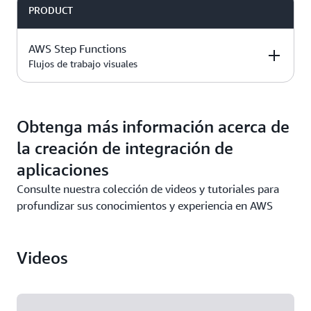
(SQS)
es una cola
publicación/suscripción
los
planes
evaluar el servicio
PRODUCT
(SNS)
es un servicio de
de mensajes que
Utilice los créditos
gratuito y de
más allá de estos
Precios de
publicación/suscripción
envía, almacena y
para acceder a las
. Use sus
pago
límites mensuales:
Amazon SN
Precios de
totalmente gestionado
recibe mensajes
características de
créditos para
AWS Step Functions
Amazon SQS
para la mensajería A2A
entre los
Amazon MQ en
1 000 000 de
evaluar el servicio
Flujos de trabajo visuales
y A2P
componentes de la
los
publicaciones
planes
más allá de estos
aplicación en
gratuito y de
límites mensuales:
100 000 entregas
cualquier
, que
pago
DESCRIPTION
FREE TIER OFFER
PRODUCT
mediante HTTP/S
1 000 000 de
volumen
incluyen:
DETAILS
PRICING
Obtenga más información acerca de
solicitudes
1000 entregas por
Automatización
la creación de integración de
correo electrónico
de las tareas
Este servicio
Amazon MQ
es un
administrativas,
aplicaciones
siempre gratis
servicio
incluidos el
AWS Step
Consulte nuestra colección de videos y tutoriales para
está incluido en
completamente
aprovisionamiento
Functions
coordina
Precios de
los
profundizar sus conocimientos y experiencia en AWS
planes
administrado para
de hardware y las
múltiples servicios
Amazon MQ
gratuito y de
agentes de
actualizaciones de
de AWS en flujos
. Use sus
pago
mensajes de
software
de trabajo sin
Precios de AWS
créditos para
código abierto.
servidor para
Step Functions
Videos
Compatibilidad
evaluar el servicio
poder crear y
con múltiples
más allá de estos
actualizar
protocolos de
límites mensuales:
aplicaciones
mensajería: AMQP,
rápidamente
4000 transiciones