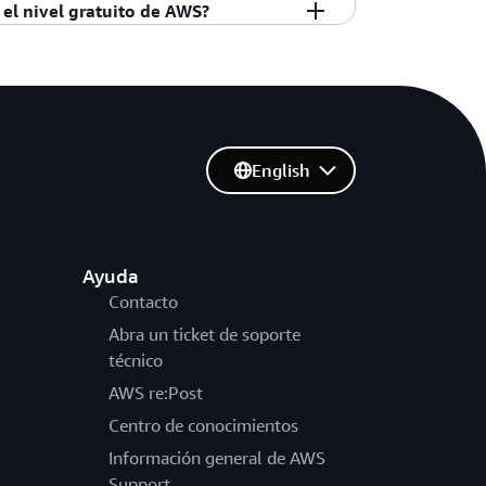
nes de planes de cuenta no están
S. Además, su plan gratuito se actualiza
 el nivel gratuito de AWS?
BJS). Consulte la página del
nivel gratuito
El nivel gratuito de AWS no está
ctual
para los clientes existentes
califican para obtener créditos del nivel
)
, a excepción de determinados servicios
English
Ayuda
Contacto
Abra un ticket de soporte
técnico
AWS re:Post
Centro de conocimientos
Información general de AWS
Support