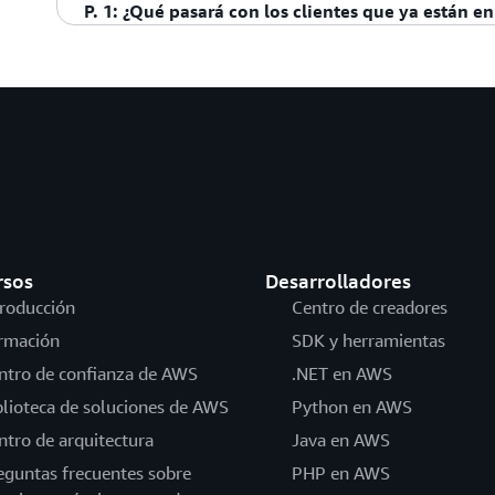
Los créditos del nivel gratuito de AWS y las seleccio
obtener créditos adicionales del nivel gratuito de AW
P. 1: ¿Qué pasará con los clientes que ya están en
disponibles en las regiones de China (ZHY) y China (
automáticamente a un plan de pago.
de AWS de ZHY y BJS
Todos los beneficios del
para obtener más información. 
programa de nivel gratuito a
disponible en las regiones de
permanecerán sin cambios. Los clientes existentes no 
AWS GovCloud (EE. UU.
como Lambda para AWS GovCloud (EE. UU.).
gratuito ni para el plan de cuenta gratuito.
rsos
Desarrolladores
troducción
Centro de creadores
rmación
SDK y herramientas
ntro de confianza de AWS
.NET en AWS
blioteca de soluciones de AWS
Python en AWS
ntro de arquitectura
Java en AWS
eguntas frecuentes sobre
PHP en AWS