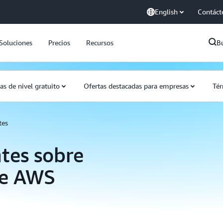
English
Contáct
Soluciones
Precios
Recursos
B
as de nivel gratuito
Ofertas destacadas para empresas
Tér
tes
tes sobre
 de AWS