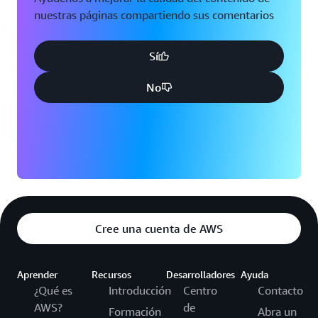
nuestras páginas compartiendo sus comentarios
Sí
No
Cree una cuenta de AWS
Aprender
Recursos
Desarrolladores
Ayuda
¿Qué es
Introducción
Centro
Contacto
AWS?
de
Formación
Abra un