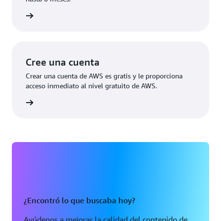
rmación
Cree una cuenta
Crear una cuenta de AWS es gratis y le proporciona
acceso inmediato al nivel gratuito de AWS.
 cuenta
¿Encontró lo que buscaba hoy?
Ayúdenos a mejorar la calidad del contenido de