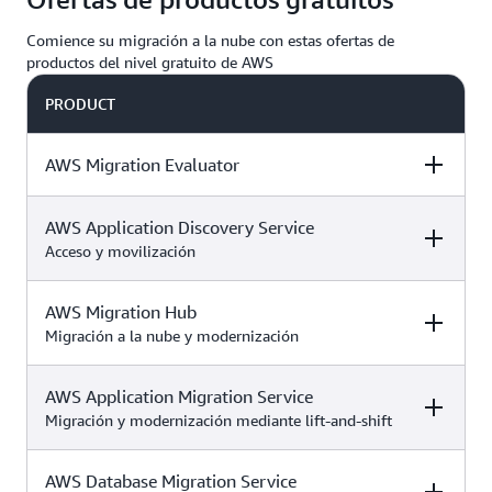
Comience su migración a la nube con estas ofertas de
productos del nivel gratuito de AWS
PRODUCT
AWS Migration Evaluator
AWS Application Discovery Service
DESCRIPTION
FREE TIER OFFER
PRODUCT
DETAILS
PRICING
Acceso y movilización
AWS Migration Hub
DESCRIPTION
FREE TIER OFFER
PRODUCT
Este servicio
DETAILS
PRICING
Migración a la nube y modernización
siempre gratis
está incluido en
los
planes
AWS Application Migration Service
DESCRIPTION
FREE TIER OFFER
PRODUCT
AWS Application
gratuito y de
DETAILS
PRICING
Migración y modernización mediante lift-and-shift
Este servicio siempre
Discovery Service
.
pago
gratis está incluido
recopila la
AWS Migration
en los
planes
Obtenga
información de
AWS Database Migration Service
DESCRIPTION
FREE TIER OFFER
PRODUCT
Evaluator
crea un
.
gratuito y de pago
solicitudes
Este servicio