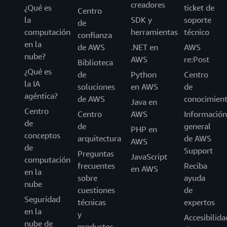
creadores
¿Qué es
ticket de
Centro
la
SDK y
soporte
de
computación
herramientas
técnico
confianza
en la
de AWS
.NET en
AWS
nube?
AWS
re:Post
Biblioteca
¿Qué es
de
Python
Centro
la IA
soluciones
en AWS
de
agéntica?
de AWS
conocimien
Java en
Centro
Centro
AWS
Información
de
de
general
PHP en
conceptos
arquitectura
de AWS
AWS
de
Support
Preguntas
JavaScript
computación
frecuentes
Reciba
en AWS
en la
sobre
ayuda
nube
cuestiones
de
Seguridad
técnicas
expertos
en la
y
Accesibilida
nube de
productos