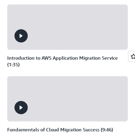
convertir sus
cargas de trabajo
de base de datos y
análisis, y
migrarlas a AWS
con la migración
automatizada.
Introduction to AWS Application Migration Service
(1:35)
Fundamentals of Cloud Migration Success (9:46)