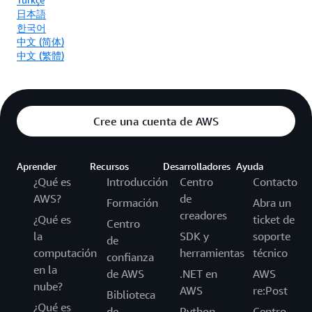
日本語
한국어
中文 (简体)
中文 (繁體)
Cree una cuenta de AWS
Aprender
Recursos
Desarrolladores
Ayuda
¿Qué es
Introducción
Centro
Contacto
AWS?
de
Formación
Abra un
creadores
¿Qué es
ticket de
Centro
la
SDK y
soporte
de
computación
herramientas
técnico
confianza
en la
de AWS
.NET en
AWS
nube?
AWS
re:Post
Biblioteca
¿Qué es
de
Python
Centro