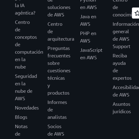
la IA
soluciones
en AWS
de
agéntica?
de AWS
conocimien
Java en
Centro
Centro
AWS
Información
de
de
general
PHP en
conceptos
arquitectura
de AWS
AWS
de
Support
Preguntas
JavaScript
computación
frecuentes
Reciba
en AWS
en la
sobre
ayuda
nube
cuestiones
de
Seguridad
técnicas
expertos
en la
y
Accesibilida
nube de
productos
de AWS
AWS
Informes
Asuntos
Novedades
de
jurídicos
Blogs
analistas
Notas
Socios
de
de AWS