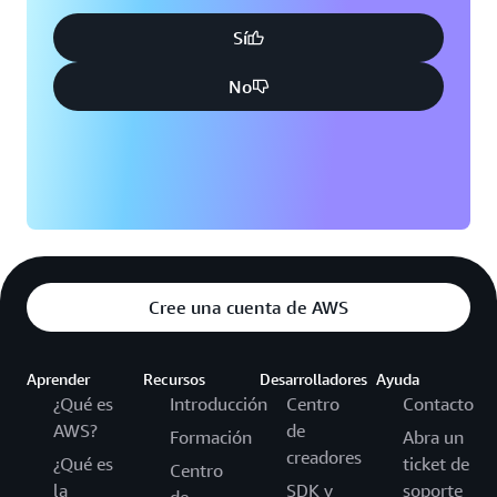
Sí
No
Cree una cuenta de AWS
Aprender
Recursos
Desarrolladores
Ayuda
¿Qué es
Introducción
Centro
Contacto
AWS?
de
Formación
Abra un
creadores
¿Qué es
ticket de
Centro
la
SDK y
soporte