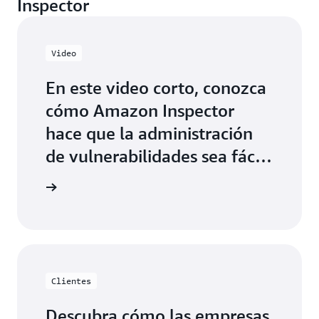
Inspector
Video
En este video corto, conozca
cómo Amazon Inspector
hace que la administración
de vulnerabilidades sea fácil
y ejecutable.
 el video
Clientes
Descubra cómo las empresas