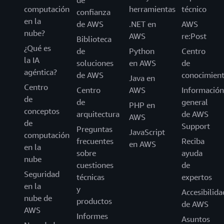
de
computación
herramientas
técnico
confianza
en la
de AWS
.NET en
AWS
nube?
AWS
re:Post
Biblioteca
¿Qué es
de
Python
Centro
la IA
soluciones
en AWS
de
agéntica?
de AWS
conocimien
Java en
Centro
Centro
AWS
Información
de
de
general
PHP en
conceptos
arquitectura
de AWS
AWS
de
Support
Preguntas
JavaScript
computación
frecuentes
Reciba
en AWS
en la
sobre
ayuda
nube
cuestiones
de
Seguridad
técnicas
expertos
en la
y
Accesibilida
nube de
productos
de AWS
AWS
Informes
Asuntos