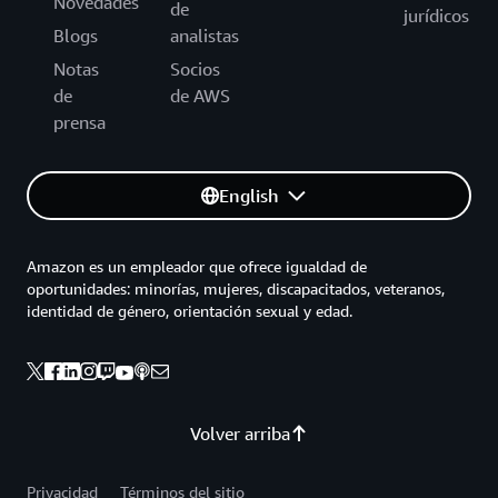
Novedades
de
jurídicos
Blogs
analistas
Notas
Socios
de
de AWS
prensa
English
Amazon es un empleador que ofrece igualdad de
oportunidades: minorías, mujeres, discapacitados, veteranos,
identidad de género, orientación sexual y edad.
Volver arriba
Privacidad
Términos del sitio