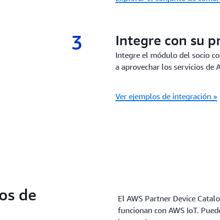
3
3.
Integre con su p
Integre el módulo del socio c
a aprovechar los servicios de
Ver ejemplos de integración »
os de
El AWS Partner Device Catalo
funcionan con AWS IoT. Puede 