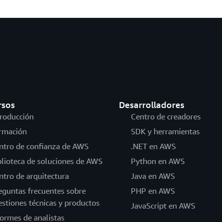
rsos
Desarrolladores
troducción
Centro de creadores
rmación
SDK y herramientas
ntro de confianza de AWS
.NET en AWS
blioteca de soluciones de AWS
Python en AWS
ntro de arquitectura
Java en AWS
eguntas frecuentes sobre
PHP en AWS
estiones técnicas y productos
JavaScript en AWS
formes de analistas