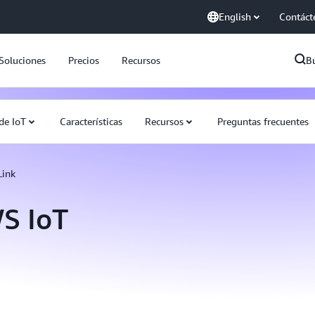
English
Contáct
Soluciones
Precios
Recursos
B
 de IoT
Características
Recursos
Preguntas frecuentes
Link
WS IoT