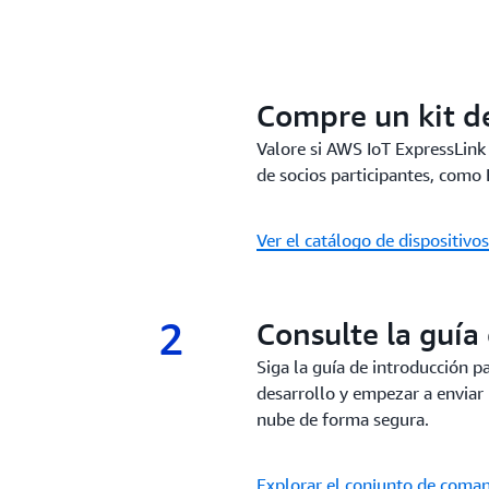
1.
Compre un kit de
Valore si AWS IoT ExpressLink
de socios participantes, como E
Ver el catálogo de dispositivos
2
2.
Consulte la guía
Siga la guía de introducción p
desarrollo y empezar a enviar 
nube de forma segura.
Explorar el conjunto de coma