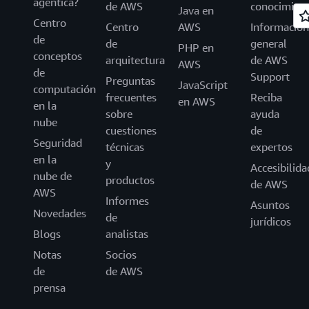
agéntica?
de AWS
conocimien
Java en
Centro
Centro
AWS
Información
de
de
general
PHP en
conceptos
arquitectura
de AWS
AWS
de
Support
Preguntas
JavaScript
computación
frecuentes
Reciba
en AWS
en la
sobre
ayuda
nube
cuestiones
de
Seguridad
técnicas
expertos
en la
y
Accesibilida
nube de
productos
de AWS
AWS
Informes
Asuntos
Novedades
de
jurídicos
Blogs
analistas
Notas
Socios
de
de AWS
prensa