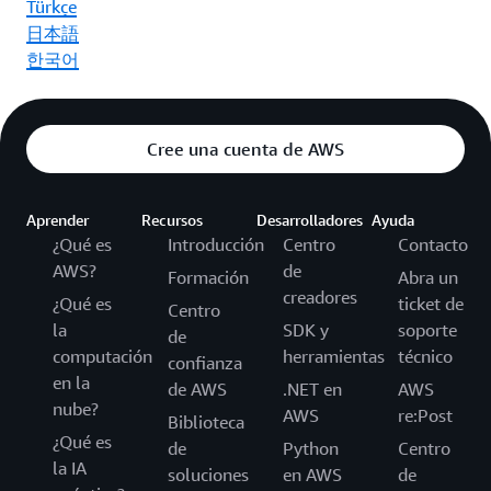
Türkçe
日本語
한국어
Cree una cuenta de AWS
Aprender
Recursos
Desarrolladores
Ayuda
¿Qué es
Introducción
Centro
Contacto
AWS?
de
Formación
Abra un
creadores
¿Qué es
ticket de
Centro
la
SDK y
soporte
de
computación
herramientas
técnico
confianza
en la
de AWS
.NET en
AWS
nube?
AWS
re:Post
Biblioteca
¿Qué es
de
Python
Centro
la IA
soluciones
en AWS
de