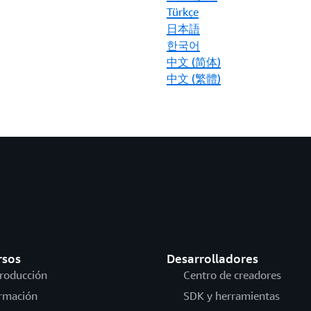
Türkçe
日本語
한국어
中文 (简体)
中文 (繁體)
rsos
Desarrolladores
troducción
Centro de creadores
rmación
SDK y herramientas