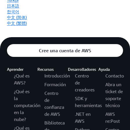
日本語
한국어
中文 (简体)
中文 (繁體)
Cree una cuenta de AWS
Aprender
Recursos
Desarrolladores
Ayuda
¿Qué es
Introducción
Centro
Contacto
AWS?
de
Formación
Abra un
creadores
¿Qué es
ticket de
Centro
la
SDK y
soporte
de
computación
herramientas
técnico
confianza
en la
de AWS
.NET en
AWS
nube?
AWS
re:Post
Biblioteca
¿Qué es
de
Python
Centro