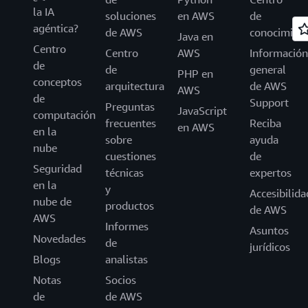
la IA
soluciones
en AWS
de
agéntica?
de AWS
conocimien
Java en
Centro
Centro
AWS
Información
de
de
general
PHP en
conceptos
arquitectura
de AWS
AWS
de
Support
Preguntas
JavaScript
computación
frecuentes
Reciba
en AWS
en la
sobre
ayuda
nube
cuestiones
de
Seguridad
técnicas
expertos
en la
y
Accesibilida
nube de
productos
de AWS
AWS
Informes
Asuntos
Novedades
de
jurídicos
Blogs
analistas
Notas
Socios
de
de AWS