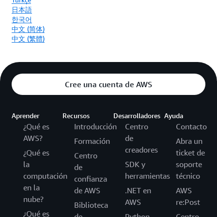
日本語
한국어
中文 (简体)
中文 (繁體)
Cree una cuenta de AWS
Aprender
Recursos
Desarrolladores
Ayuda
¿Qué es
Introducción
Centro
Contacto
AWS?
de
Formación
Abra un
creadores
¿Qué es
ticket de
Centro
la
SDK y
soporte
de
computación
herramientas
técnico
confianza
en la
de AWS
.NET en
AWS
nube?
AWS
re:Post
Biblioteca
¿Qué es
de
Python
Centro