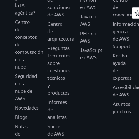
la IA
soluciones
en AWS
de
agéntica?
de AWS
conocimien
Java en
Centro
Centro
AWS
Información
de
de
general
PHP en
conceptos
arquitectura
de AWS
AWS
de
Support
Preguntas
JavaScript
computación
frecuentes
Reciba
en AWS
en la
sobre
ayuda
nube
cuestiones
de
Seguridad
técnicas
expertos
en la
y
Accesibilida
nube de
productos
de AWS
AWS
Informes
Asuntos
Novedades
de
jurídicos
Blogs
analistas
Notas
Socios
de
de AWS