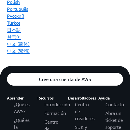
Polish
Português
Ρусский
Türkçe
日本語
한국어
中文 (简体)
中文 (繁體)
Cree una cuenta de AWS
Aprender
Recursos
Desarrolladores
Ayuda
¿Qué es
Introducción
Centro
Contacto
AWS?
de
Formación
Abra un
creadores
¿Qué es
ticket de
Centro
la
SDK y
soporte
de