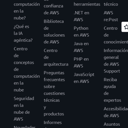
computación
herramientas
técnico
confianza
en la
de AWS
.NET en
AWS
nube?
AWS
re:Post
Biblioteca
¿Qué es
de
Python
Centro
la IA
soluciones
en AWS
de
agéntica?
de AWS
conocimien
Java en
Centro
Centro
AWS
Información
de
de
general
PHP en
conceptos
arquitectura
de AWS
AWS
de
Support
Preguntas
JavaScript
computación
frecuentes
Reciba
en AWS
en la
sobre
ayuda
nube
cuestiones
de
Seguridad
técnicas
expertos
en la
y
Accesibilida
nube de
productos
de AWS
AWS
Informes
Asuntos
Novedades