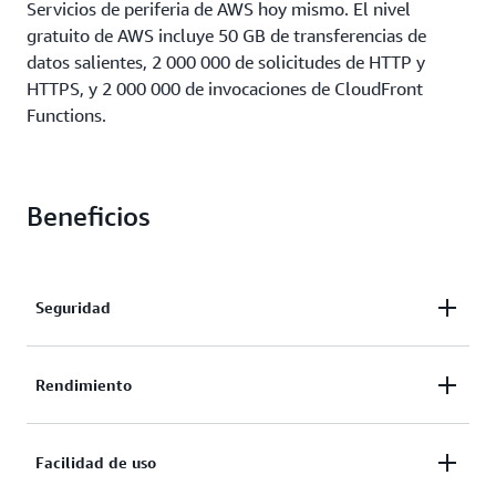
Servicios de periferia de AWS hoy mismo. El nivel
gratuito de AWS incluye 50 GB de transferencias de
datos salientes, 2 000 000 de solicitudes de HTTP y
HTTPS, y 2 000 000 de invocaciones de CloudFront
Functions.
Beneficios
Seguridad
Asegure sus cargas de trabajo de redes periféricas en
Rendimiento
AWS mediante la protección perimetral integral en
capas con controles de acceso y cifrado de tráfico de
AWS le permite mejorar el rendimiento de su
Facilidad de uso
redes. AWS Shield Estándar protege el tráfico que se
aplicación, ya que le ofrece acceso a infraestructura
transmite a través de una ubicación periférica de