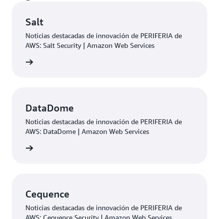
Salt
Noticias destacadas de innovación de PERIFERIA de
AWS: Salt Security | Amazon Web Services
rmación
DataDome
Noticias destacadas de innovación de PERIFERIA de
AWS: DataDome | Amazon Web Services
rmación
Cequence
Noticias destacadas de innovación de PERIFERIA de
AWS: Cequence Security | Amazon Web Services