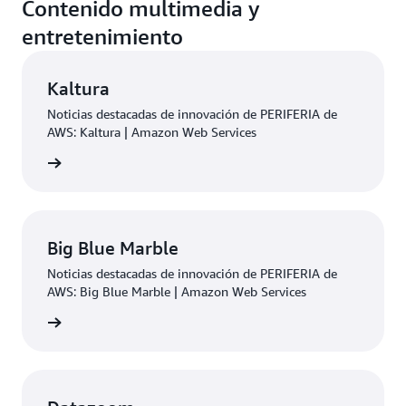
Contenido multimedia y
ayuden a crear fácilmente aplicaciones web
de código SQL, las solicitudes automatizadas de
modernas y que se integren a la perfección con los
bots maliciosos y los ataques DDoS que pueden
entretenimiento
orígenes en la nube o en las instalaciones.
afectar a la disponibilidad, comprometer la
seguridad o consumir recursos excesivos.
Kaltura
Noticias destacadas de innovación de PERIFERIA de
AWS: Kaltura | Amazon Web Services
rmación
Big Blue Marble
Noticias destacadas de innovación de PERIFERIA de
AWS: Big Blue Marble | Amazon Web Services
rmación