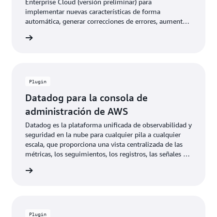
Enterprise Cloud (versión preliminar) para
implementar nuevas características de forma
automática, generar correcciones de errores, aumentar
la cobertura de pruebas, crear documentación, revisar
rmación
el código de todas las nuevas solicitudes de extracción
y modernizar aplicaciones Java heredadas, todo
mediante incidencias y solicitudes de extracción
nativas de GitHub.
Plugin
Datadog para la consola de
administración de AWS
Datadog es la plataforma unificada de observabilidad y
seguridad en la nube para cualquier pila a cualquier
escala, que proporciona una vista centralizada de las
métricas, los seguimientos, los registros, las señales de
seguridad, los datos de costos y más para que todos
lemento
los equipos puedan colaborar de manera más eficaz.
Plugin