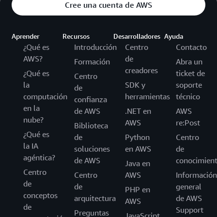
Cree una cuenta de AWS
Aprender
Recursos
Desarrolladores
Ayuda
¿Qué es
Introducción
Centro
Contacto
AWS?
de
Formación
Abra un
creadores
¿Qué es
ticket de
Centro
la
SDK y
soporte
de
computación
herramientas
técnico
confianza
en la
de AWS
.NET en
AWS
nube?
AWS
re:Post
Biblioteca
¿Qué es
de
Python
Centro
la IA
soluciones
en AWS
de
agéntica?
de AWS
conocimien
Java en
Centro
Centro
AWS
Información
de
de
general
PHP en
conceptos
arquitectura
de AWS
AWS
de
Support
Preguntas
JavaScript