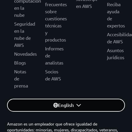
computación
frecuentes
Reciba
en AWS
en la
sobre
ayuda
nube
cuestiones
de
Seguridad
técnicas
expertos
en la
y
Accesibilida
nube de
productos
de AWS
AWS
Informes
Asuntos
Novedades
de
jurídicos
Blogs
analistas
Notas
Socios
de
de AWS
prensa
English
Amazon es un empleador que ofrece igualdad de
oportunidades: minorías, mujeres, discapacitados, veteranos,