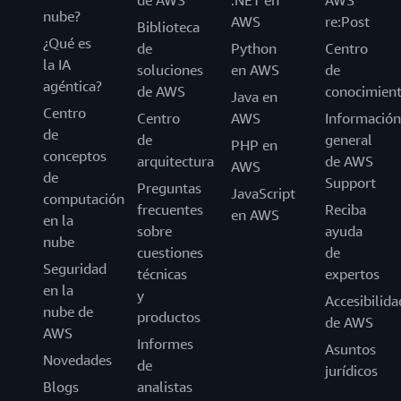
de AWS
.NET en
AWS
nube?
AWS
re:Post
Biblioteca
¿Qué es
de
Python
Centro
la IA
soluciones
en AWS
de
agéntica?
de AWS
conocimien
Java en
Centro
Centro
AWS
Información
de
de
general
PHP en
conceptos
arquitectura
de AWS
AWS
de
Support
Preguntas
JavaScript
computación
frecuentes
Reciba
en AWS
en la
sobre
ayuda
nube
cuestiones
de
Seguridad
técnicas
expertos
en la
y
Accesibilida
nube de
productos
de AWS
AWS
Informes
Asuntos
Novedades
de
jurídicos
Blogs
analistas