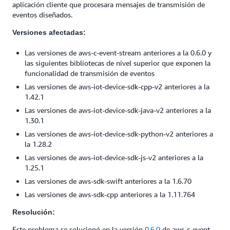
aplicación cliente que procesara mensajes de transmisión de
eventos diseñados.
Versiones afectadas:
Las versiones de aws-c-event-stream anteriores a la 0.6.0 y
las siguientes bibliotecas de nivel superior que exponen la
funcionalidad de transmisión de eventos
Las versiones de aws-iot-device-sdk-cpp-v2 anteriores a la
1.42.1
Las versiones de aws-iot-device-sdk-java-v2 anteriores a la
1.30.1
Las versiones de aws-iot-device-sdk-python-v2 anteriores a
la 1.28.2
Las versiones de aws-iot-device-sdk-js-v2 anteriores a la
1.25.1
Las versiones de aws-sdk-swift anteriores a la 1.6.70
Las versiones de aws-sdk-cpp anteriores a la 1.11.764
Resolución:
Este problema se solucionó en la versión
0.6.0
de aws-c-event-