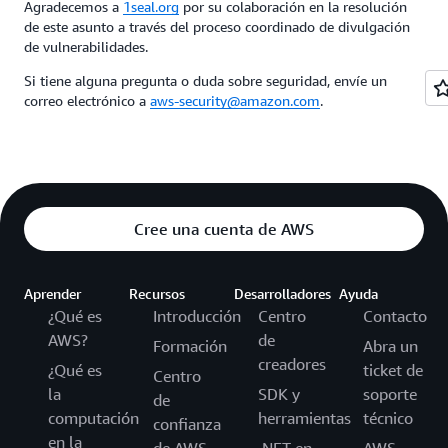
Agradecemos a
1seal.org
por su colaboración en la resolución
de este asunto a través del proceso coordinado de divulgación
de vulnerabilidades.
Si tiene alguna pregunta o duda sobre seguridad, envíe un
correo electrónico a
aws-security@amazon.com
.
Cree una cuenta de AWS
Aprender
Recursos
Desarrolladores
Ayuda
¿Qué es
Introducción
Centro
Contacto
AWS?
de
Formación
Abra un
creadores
¿Qué es
ticket de
Centro
la
SDK y
soporte
de
computación
herramientas
técnico
confianza
en la