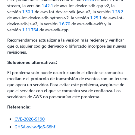
stream, la versión
1.42.1
de aws-iot-device-sdk-cpp-v2, la
versión
1.30.1
de aws-iot-device-sdk-java-v2, la versión
1.28.2
de aws-iot-device-sdk-python-v2, la versión
1.25.1
de aws-iot-
device-sdk-js-v2, la versión
1.6.70
de aws-sdk-swift y la
versión
1.11.764
de aws-sdk-cpp.
Recomendamos actualizar a la versión más reciente y verificar
que cualquier código derivado o bifurcado incorpore las nuevas
revisiones.
Soluciones alternativas:
El problema solo puede ocurrir cuando el cliente se comunica
mediante el protocolo de transmisión de eventos con un tercero
que opera un servidor. Para evitar este problema, asegúrese de
que el servidor con el que se comunica sea de confianza. Los
servidores de AWS no provocarían este problema.
Referencia:
CVE-2026-5190
GHSA-xvjw-fjq5-68hf