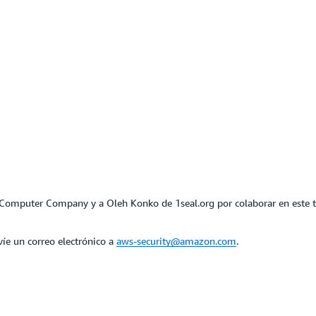
e Computer Company y a Oleh Konko de 1seal.org por colaborar en este t
víe un correo electrónico a
aws-security@amazon.com
.