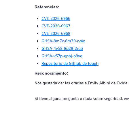
Referencias:
CVE-2026-6966
CVE-2026-6967
CVE-2026-6968
GHSA-8m7c-8m39-rv4x
GHSA-4v58-8p28-2rq3
GHSA-v57p-gppj-p9vg
Repositorio de Github de tough
Reconocimiento:
Nos gustaría dar las gracias a Emily Albini de Oxid
Si tiene alguna pregunta o duda sobre seguridad, en