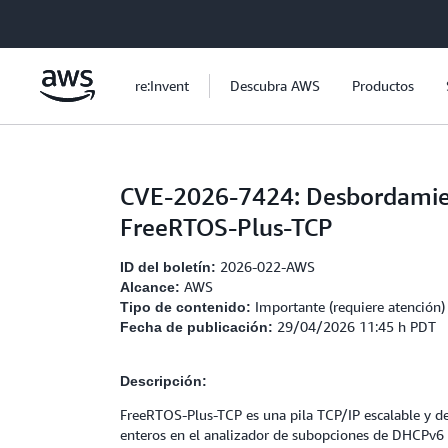
Saltar al contenido principal
re:Invent
Descubra AWS
Productos
CVE-2026-7424: Desbordamien
FreeRTOS-Plus-TCP
2026-022-AWS
ID del boletín:
AWS
Alcance:
Importante (requiere atención)
Tipo de contenido:
29/04/2026 11:45 h PDT
Fecha de publicación:
Descripción:
FreeRTOS-Plus-TCP es una pila TCP/IP escalable y de
enteros en el analizador de subopciones de DHCPv6 po