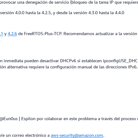
rovocar una denegación de servicio (bloqueo de la tarea IP que requiere
rsión 4.0.0 hasta la 4.2.5, y desde la versión 4.3.0 hasta la 4.4.0
.1
y
4.2.6
de FreeRTOS-Plus-TCP. Recomendamos actualizar a la versión m
.
ión inmediata pueden desactivar DHCPv6 si establecen ipconfigUSE_DHCP
n alternativa requiere la configuración manual de las direcciones IPv6.
 @Eun0us | Espilon por colaborar en este problema a través del proceso 
víe un correo electrónico a
aws-security@amazon.com
.