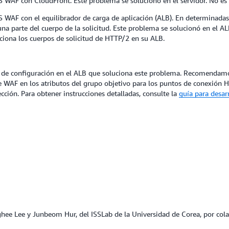
WAF con CloudFront. Este problema se solucionó en el servidor. No es ne
 WAF con el equilibrador de carga de aplicación (ALB). En determinadas
na parte del cuerpo de la solicitud. Este problema se solucionó en el AL
iona los cuerpos de solicitud de HTTP/2 en su ALB.
e configuración en el ALB que soluciona este problema. Recomendamos a
 WAF en los atributos del grupo objetivo para los puntos de conexión 
ción. Para obtener instrucciones detalladas, consulte la
guía para desar
hee Lee y Junbeom Hur, del ISSLab de la Universidad de Corea, por cola