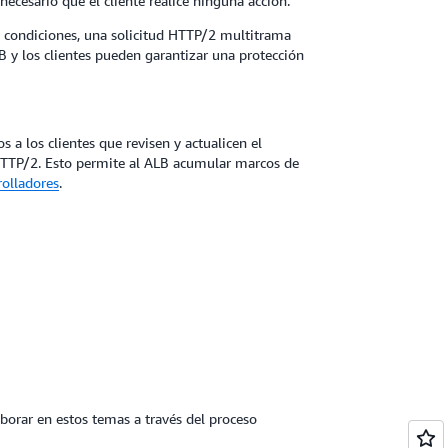
cesario que el cliente realice ninguna acción.
 condiciones, una solicitud HTTP/2 multitrama
B y los clientes pueden garantizar una protección
 los clientes que revisen y actualicen el
HTTP/2. Esto permite al ALB acumular marcos de
rolladores
.
borar en estos temas a través del proceso