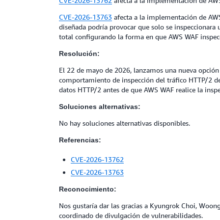
CVE-2026-13762
afecta a la implementación de AWS 
CVE-2026-13763
afecta a la implementación de AWS
diseñada podría provocar que solo se inspeccionara u
total configurando la forma en que AWS WAF inspecc
Resolución:
El 22 de mayo de 2026, lanzamos una nueva opción d
comportamiento de inspección del tráfico HTTP/2 de
datos HTTP/2 antes de que AWS WAF realice la inspec
Soluciones alternativas:
No hay soluciones alternativas disponibles.
Referencias:
CVE-2026-13762
CVE-2026-13763
Reconocimiento:
Nos gustaría dar las gracias a Kyungrok Choi, Woong
coordinado de divulgación de vulnerabilidades.