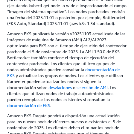
ejecutando kubectl get node -o wide e inspeccionando el campo
“Imagen del sistema operativo”. Los nodos parcheados tendrán
una fecha del 2025.11.01 o posterior; por ejemplo, Bottlerocket
(EKS Auto, Standard) 2025.11.01 (aws-k8s-1.34-standard).
Amazon EKS publicará la versión v20251103 actualizada de las
imágenes de máquina de Amazon (AMI) AL2/AL2023
optimizada para EKS con el tiempo de ejecución del contenedor
parcheado el 5 de noviembre de 2025. La AMI 1.50.0 de EKS
Bottlerocket también contiene el tiempo de ejecución del
contenedor parcheado. Los clientes que utilicen grupos de
nodos administrados pueden consultar la
documentación de
EKS
y actualizar los grupos de nodos. Los clientes que utilizan
Karpenter pueden actualizar los nodos si siguen la
documentación sobre
desviaciones
o
selección de AMI
. Los
clientes que utilizan nodos de trabajo autoadministrados
pueden reemplazar los nodos existentes si consultan la
documentación de EKS
.
Amazon EKS Fargate pondrá a disposición una actualización
para los nuevos pods de clústeres nuevos o existentes el 5 de
noviembre de 2025. Los clientes deben eliminar los pods de
Amazon EKS Fargate existentes para usar el tiempo de