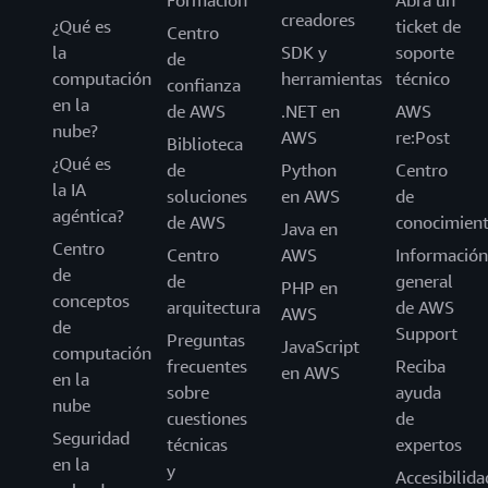
Formación
Abra un
creadores
¿Qué es
ticket de
Centro
la
SDK y
soporte
de
computación
herramientas
técnico
confianza
en la
de AWS
.NET en
AWS
nube?
AWS
re:Post
Biblioteca
¿Qué es
de
Python
Centro
la IA
soluciones
en AWS
de
agéntica?
de AWS
conocimien
Java en
Centro
Centro
AWS
Información
de
de
general
PHP en
conceptos
arquitectura
de AWS
AWS
de
Support
Preguntas
JavaScript
computación
frecuentes
Reciba
en AWS
en la
sobre
ayuda
nube
cuestiones
de
Seguridad
técnicas
expertos
en la
y
Accesibilida