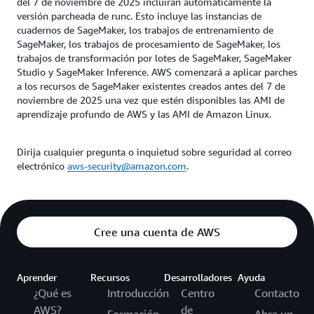
del 7 de noviembre de 2025 incluirán automáticamente la
versión parcheada de runc. Esto incluye las instancias de
cuadernos de SageMaker, los trabajos de entrenamiento de
SageMaker, los trabajos de procesamiento de SageMaker, los
trabajos de transformación por lotes de SageMaker, SageMaker
Studio y SageMaker Inference. AWS comenzará a aplicar parches
a los recursos de SageMaker existentes creados antes del 7 de
noviembre de 2025 una vez que estén disponibles las AMI de
aprendizaje profundo de AWS y las AMI de Amazon Linux.
Dirija cualquier pregunta o inquietud sobre seguridad al correo
electrónico
aws-security@amazon.com
.
Cree una cuenta de AWS
Aprender
Recursos
Desarrolladores
Ayuda
¿Qué es
Introducción
Centro
Contacto
AWS?
de