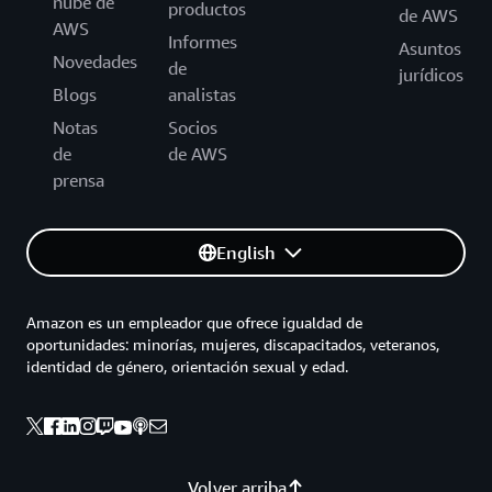
nube de
productos
de AWS
AWS
Informes
Asuntos
Novedades
de
jurídicos
Blogs
analistas
Notas
Socios
de
de AWS
prensa
English
Amazon es un empleador que ofrece igualdad de
oportunidades: minorías, mujeres, discapacitados, veteranos,
identidad de género, orientación sexual y edad.
Volver arriba