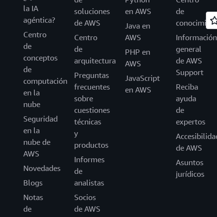
la IA
soluciones
en AWS
de
agéntica?
de AWS
conocimien
Java en
Centro
Centro
AWS
Información
de
de
general
PHP en
conceptos
arquitectura
de AWS
AWS
de
Support
Preguntas
JavaScript
computación
frecuentes
Reciba
en AWS
en la
sobre
ayuda
nube
cuestiones
de
Seguridad
técnicas
expertos
en la
y
Accesibilida
nube de
productos
de AWS
AWS
Informes
Asuntos
Novedades
de
jurídicos
Blogs
analistas
Notas
Socios
de
de AWS