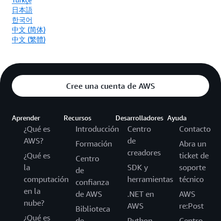
日本語
한국어
中文 (简体)
中文 (繁體)
Cree una cuenta de AWS
Aprender
Recursos
Desarrolladores
Ayuda
¿Qué es
Introducción
Centro
Contacto
AWS?
de
Formación
Abra un
creadores
¿Qué es
ticket de
Centro
la
SDK y
soporte
de
computación
herramientas
técnico
confianza
en la
de AWS
.NET en
AWS
nube?
AWS
re:Post
Biblioteca
¿Qué es
de
Python
Centro