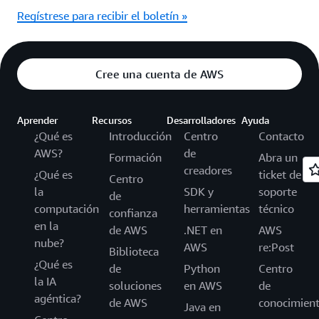
Regístrese para recibir el boletín »
Cree una cuenta de AWS
Aprender
Recursos
Desarrolladores
Ayuda
¿Qué es
Introducción
Centro
Contacto
AWS?
de
Formación
Abra un
creadores
¿Qué es
ticket de
Centro
la
SDK y
soporte
de
computación
herramientas
técnico
confianza
en la
de AWS
.NET en
AWS
nube?
AWS
re:Post
Biblioteca
¿Qué es
de
Python
Centro
la IA
soluciones
en AWS
de
agéntica?
de AWS
conocimien
Java en