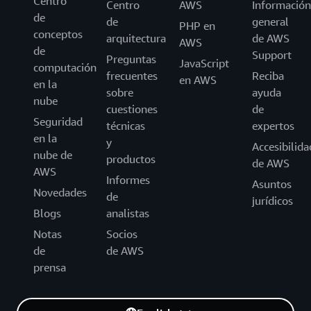
Centro
Centro
AWS
Información
de
de
general
PHP en
conceptos
arquitectura
de AWS
AWS
de
Support
Preguntas
JavaScript
computación
frecuentes
Reciba
en AWS
en la
sobre
ayuda
nube
cuestiones
de
Seguridad
técnicas
expertos
en la
y
Accesibilida
nube de
productos
de AWS
AWS
Informes
Asuntos
Novedades
de
jurídicos
Blogs
analistas
Notas
Socios
de
de AWS
prensa