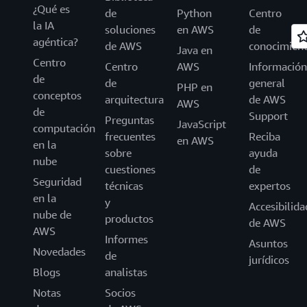
¿Qué es
de
Python
Centro
la IA
soluciones
en AWS
de
agéntica?
de AWS
conocimien
Java en
Centro
Centro
AWS
Información
de
de
general
PHP en
conceptos
arquitectura
de AWS
AWS
de
Support
Preguntas
JavaScript
computación
frecuentes
Reciba
en AWS
en la
sobre
ayuda
nube
cuestiones
de
Seguridad
técnicas
expertos
en la
y
Accesibilida
nube de
productos
de AWS
AWS
Informes
Asuntos
Novedades
de
jurídicos
Blogs
analistas
Notas
Socios