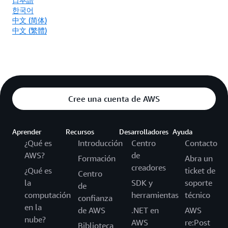
한국어
中文 (简体)
中文 (繁體)
Cree una cuenta de AWS
Aprender
Recursos
Desarrolladores
Ayuda
¿Qué es
Introducción
Centro
Contacto
AWS?
de
Formación
Abra un
creadores
¿Qué es
ticket de
Centro
la
SDK y
soporte
de
computación
herramientas
técnico
confianza
en la
de AWS
.NET en
AWS
nube?
AWS
re:Post
Biblioteca