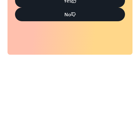
Yes
No