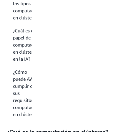
los tipos de
computación
en clústeres?
¿Cuál es el
papel de la
computación
en clústeres
en la IA?
¿Cómo
puede AWS
cumplir con
sus
requisitos de
computación
en clústeres?
¿Qué es la computación en clústeres?