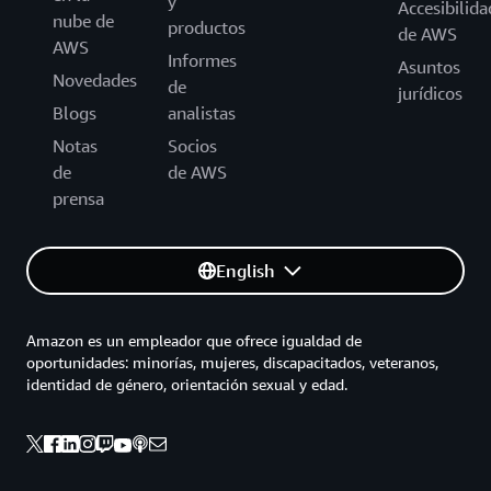
y
Accesibilida
nube de
productos
de AWS
AWS
Informes
Asuntos
Novedades
de
jurídicos
Blogs
analistas
Notas
Socios
de
de AWS
prensa
English
Amazon es un empleador que ofrece igualdad de
oportunidades: minorías, mujeres, discapacitados, veteranos,
identidad de género, orientación sexual y edad.