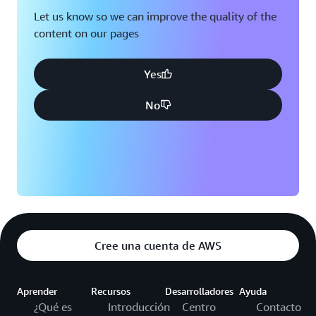
Let us know so we can improve the quality of the
content on our pages
Yes
No
Cree una cuenta de AWS
Aprender
Recursos
Desarrolladores
Ayuda
¿Qué es
Introducción
Centro
Contacto