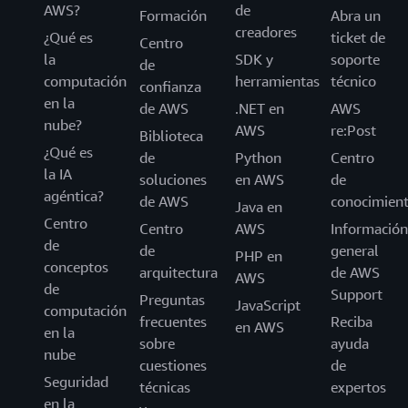
AWS?
de
Formación
Abra un
creadores
¿Qué es
ticket de
Centro
la
SDK y
soporte
de
computación
herramientas
técnico
confianza
en la
de AWS
.NET en
AWS
nube?
AWS
re:Post
Biblioteca
¿Qué es
de
Python
Centro
la IA
soluciones
en AWS
de
agéntica?
de AWS
conocimien
Java en
Centro
Centro
AWS
Información
de
de
general
PHP en
conceptos
arquitectura
de AWS
AWS
de
Support
Preguntas
JavaScript
computación
frecuentes
Reciba
en AWS
en la
sobre
ayuda
nube
cuestiones
de
Seguridad
técnicas
expertos
en la