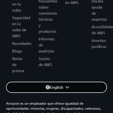
frecuentes
Reciba
en AWS
en la
sobre
ayuda
nube
cuestiones
de
Seguridad
técnicas
expertos
en la
y
Accesibilida
nube de
productos
de AWS
AWS
Informes
Asuntos
Novedades
de
jurídicos
Blogs
analistas
Notas
Socios
de
de AWS
prensa
English
Amazon es un empleador que ofrece igualdad de
oportunidades: minorías, mujeres, discapacitados, veteranos,