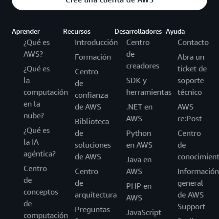
Aprender
Recursos
Desarrolladores
Ayuda
¿Qué es
Introducción
Centro
Contacto
AWS?
de
Formación
Abra un
creadores
¿Qué es
ticket de
Centro
la
SDK y
soporte
de
computación
herramientas
técnico
confianza
en la
de AWS
.NET en
AWS
nube?
AWS
re:Post
Biblioteca
¿Qué es
de
Python
Centro
la IA
soluciones
en AWS
de
agéntica?
de AWS
conocimien
Java en
Centro
Centro
AWS
Información
de
de
general
PHP en
conceptos
arquitectura
de AWS
AWS
de
Support
Preguntas
JavaScript
computación