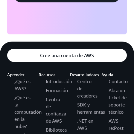
Cree una cuenta de AWS
Aprender
Recursos
Desarrolladores
Ayuda
¿Qué es
Introducción
Centro
Contacto
AWS?
de
Formación
Abra un
creadores
¿Qué es
ticket de
Centro
la
SDK y
soporte
de
computación
herramientas
técnico
confianza
en la
de AWS
.NET en
AWS
nube?
AWS
re:Post
Biblioteca