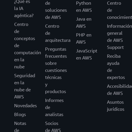
¿Qué es
de
Python
Centro
la IA
soluciones
en AWS
de
agéntica?
de AWS
conocimien
Java en
Centro
Centro
AWS
Información
de
de
general
PHP en
conceptos
arquitectura
de AWS
AWS
de
Support
Preguntas
JavaScript
computación
frecuentes
Reciba
en AWS
en la
sobre
ayuda
nube
cuestiones
de
Seguridad
técnicas
expertos
en la
y
Accesibilida
nube de
productos
de AWS
AWS
Informes
Asuntos
Novedades
de
jurídicos
Blogs
analistas
Notas
Socios
de
de AWS