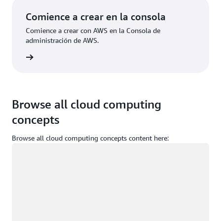
Comience a crear en la consola
Comience a crear con AWS en la Consola de
administración de AWS.
e sesión
Browse all cloud computing
concepts
Browse all cloud computing concepts content here:
Cargando