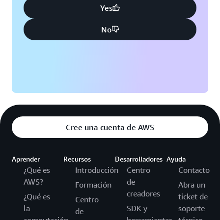
Yes
No
Cree una cuenta de AWS
Aprender
Recursos
Desarrolladores
Ayuda
¿Qué es
Introducción
Centro
Contacto
AWS?
de
Formación
Abra un
creadores
¿Qué es
ticket de
Centro
la
SDK y
soporte
de
computación
herramientas
técnico