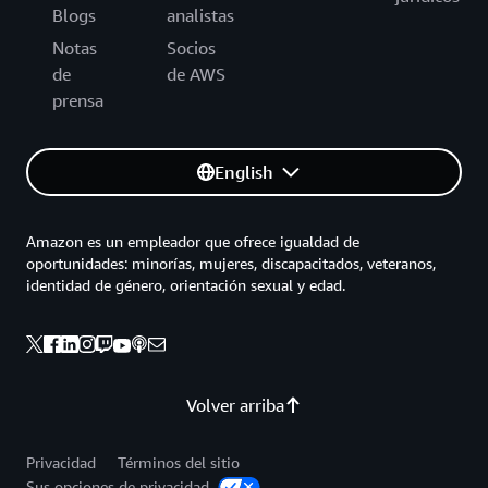
Blogs
analistas
Notas
Socios
de
de AWS
prensa
English
Amazon es un empleador que ofrece igualdad de
oportunidades: minorías, mujeres, discapacitados, veteranos,
identidad de género, orientación sexual y edad.
Volver arriba
Privacidad
Términos del sitio
Sus opciones de privacidad