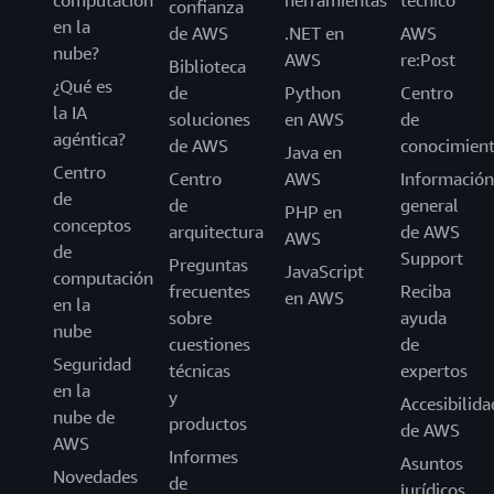
confianza
en la
de AWS
.NET en
AWS
nube?
AWS
re:Post
Biblioteca
¿Qué es
de
Python
Centro
la IA
soluciones
en AWS
de
agéntica?
de AWS
conocimien
Java en
Centro
Centro
AWS
Información
de
de
general
PHP en
conceptos
arquitectura
de AWS
AWS
de
Support
Preguntas
JavaScript
computación
frecuentes
Reciba
en AWS
en la
sobre
ayuda
nube
cuestiones
de
Seguridad
técnicas
expertos
en la
y
Accesibilida
nube de
productos
de AWS
AWS
Informes
Asuntos
Novedades
de
jurídicos