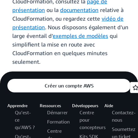
CloudFormation, consultez la
page de
présentation
ou la
documentation
relative à
CloudFormation, ou regardez cette
vidéo de
présentation
. Nous disposons également d’un
large éventail d’
exemples de modèles
qui
simplifient la mise en route avec
CloudFormation en quelques minutes
seulement.
Créer un compte AWS
Apprendre
Ressources
Développeurs
Aide
Qu’est-
Démarrer
Centre
Contactez-
ce
pour
nous
Formation
qu’AWS ?
concepteurs
Soumettez
Centre
Qu’est-
Kits SDK
un ticket