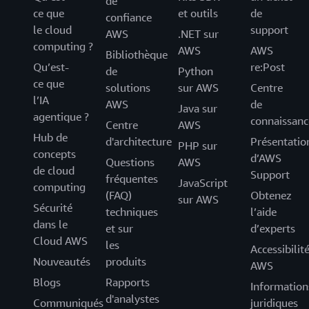
de
ce que
et outils
de
confiance
le cloud
support
AWS
.NET sur
computing ?
AWS
AWS
Bibliothèque
Qu’est-
re:Post
de
Python
ce que
solutions
sur AWS
Centre
l’IA
AWS
de
Java sur
agentique ?
connaissanc
Centre
AWS
Hub de
d'architecture
Présentatio
PHP sur
concepts
d’AWS
Questions
AWS
de cloud
Support
fréquentes
JavaScript
computing
(FAQ)
Obtenez
sur AWS
Sécurité
techniques
l’aide
dans le
et sur
d’experts
Cloud AWS
les
Accessibilit
Nouveautés
produits
AWS
Blogs
Rapports
Information
d'analystes
Communiqués
juridiques