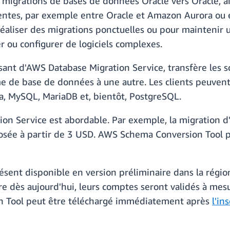
 migrations de bases de données Oracle vers Oracle, a
entes, par exemple entre Oracle et Amazon Aurora ou
 réaliser des migrations ponctuelles ou pour maintenir 
er ou configurer de logiciels complexes.
nt d'AWS Database Migration Service, transfère les 
 de base de données à une autre. Les clients peuvent 
, MySQL, MariaDB et, bientôt, PostgreSQL.
on Service est abordable. Par exemple, la migration 
sée à partir de 3 USD. AWS Schema Conversion Tool pe
sent disponible en version préliminaire dans la région
ire dès aujourd'hui, leurs comptes seront validés à me
 Tool peut être téléchargé immédiatement après
l'in