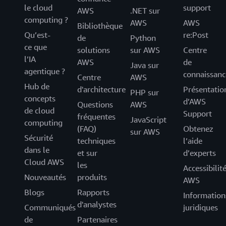
le cloud
support
AWS
.NET sur
computing ?
AWS
AWS
Bibliothèque
Qu’est-
re:Post
de
Python
ce que
solutions
sur AWS
Centre
l’IA
AWS
de
Java sur
agentique ?
connaissanc
Centre
AWS
Hub de
d'architecture
Présentatio
PHP sur
concepts
d’AWS
Questions
AWS
de cloud
Support
fréquentes
JavaScript
computing
(FAQ)
Obtenez
sur AWS
Sécurité
techniques
l’aide
dans le
et sur
d’experts
Cloud AWS
les
Accessibilit
Nouveautés
produits
AWS
Blogs
Rapports
Information
d'analystes
Communiqués
juridiques
de
Partenaires