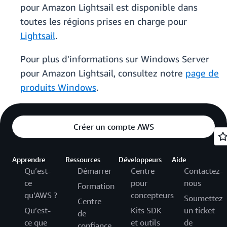
pour Amazon Lightsail est disponible dans
toutes les régions prises en charge pour
Lightsail
.
Pour plus d'informations sur Windows Server
pour Amazon Lightsail, consultez notre
page de
produits Windows
.
Créer un compte AWS
Apprendre
Ressources
Développeurs
Aide
Qu’est-
Démarrer
Centre
Contactez-
ce
pour
nous
Formation
qu’AWS ?
concepteurs
Soumettez
Centre
Qu’est-
Kits SDK
un ticket
de
ce que
et outils
de
confiance