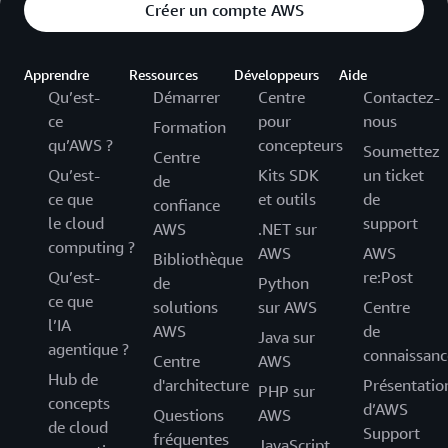
Créer un compte AWS
Apprendre
Ressources
Développeurs
Aide
Qu’est-
Démarrer
Centre
Contactez-
ce
pour
nous
Formation
qu’AWS ?
concepteurs
Soumettez
Centre
Qu’est-
Kits SDK
un ticket
de
ce que
et outils
de
confiance
le cloud
support
AWS
.NET sur
computing ?
AWS
AWS
Bibliothèque
Qu’est-
re:Post
de
Python
ce que
solutions
sur AWS
Centre
l’IA
AWS
de
Java sur
agentique ?
connaissanc
Centre
AWS
Hub de
d'architecture
Présentatio
PHP sur
concepts
d’AWS
Questions
AWS
de cloud
Support
fréquentes
JavaScript