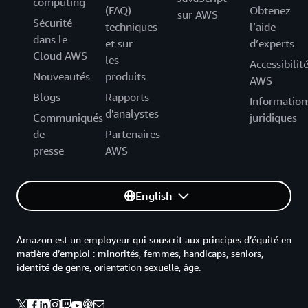
computing
(FAQ)
Obtenez
sur AWS
Sécurité
techniques
l’aide
dans le
et sur
d’experts
Cloud AWS
les
Accessibilit
Nouveautés
produits
AWS
Blogs
Rapports
Information
d'analystes
Communiqués
juridiques
de
Partenaires
presse
AWS
English
Amazon est un employeur qui souscrit aux principes d’équité en
matière d’emploi : minorités, femmes, handicaps, seniors,
identité de genre, orientation sexuelle, âge.