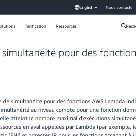
English
Nous contacter
olutions
Tarification
Ressources
Rech
de simultanéité pour des fonct
e de simultanéité pour des fonctions AWS Lambda indiv
simultanéité au niveau compte pour une fonction donné
 elle atteint le nombre maximal d'exécutions simultanée
 ressources en aval appelées par Lambda (par exemple, 
ic (ENI) et adresses IP pour les fonctions accédant à 