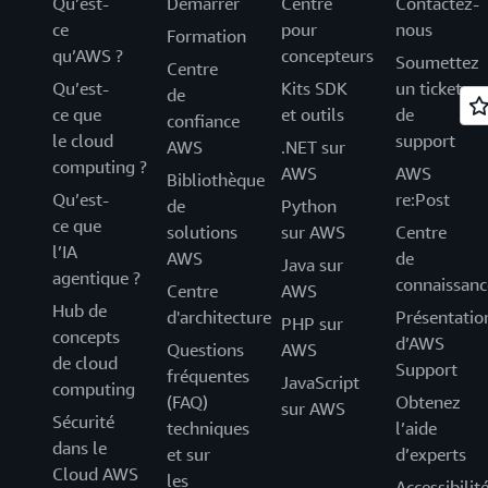
Qu’est-
Démarrer
Centre
Contactez-
ce
pour
nous
Formation
qu’AWS ?
concepteurs
Soumettez
Centre
Qu’est-
Kits SDK
un ticket
de
ce que
et outils
de
confiance
le cloud
support
AWS
.NET sur
computing ?
AWS
AWS
Bibliothèque
Qu’est-
re:Post
de
Python
ce que
solutions
sur AWS
Centre
l’IA
AWS
de
Java sur
agentique ?
connaissanc
Centre
AWS
Hub de
d'architecture
Présentatio
PHP sur
concepts
d’AWS
Questions
AWS
de cloud
Support
fréquentes
JavaScript
computing
(FAQ)
Obtenez
sur AWS
Sécurité
techniques
l’aide
dans le
et sur
d’experts
Cloud AWS
les
Accessibilit