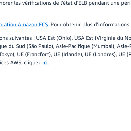
orer les vérifications de l'état d'ELB pendant une péri
tation Amazon ECS
. Pour obtenir plus d'information
ns suivantes : USA Est (Ohio), USA Est (Virginie du N
e du Sud (São Paulo), Asie-Pacifique (Mumbai), Asie-Pa
okyo), UE (Francfort), UE (Irlande), UE (Londres), UE (P
vices AWS, cliquez
ici
.