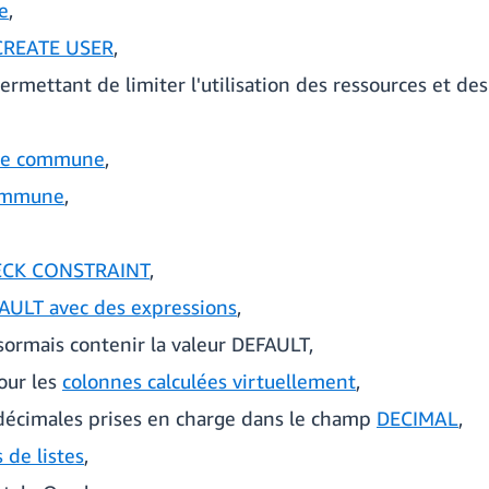
e
,
REATE USER
,
rmettant de limiter l'utilisation des ressources et des 
ble commune
,
commune
,
CK CONSTRAINT
,
AULT avec des expressions
,
ormais contenir la valeur DEFAULT,
our les
colonnes calculées virtuellement
,
décimales prises en charge dans le champ
DECIMAL
,
 de listes
,