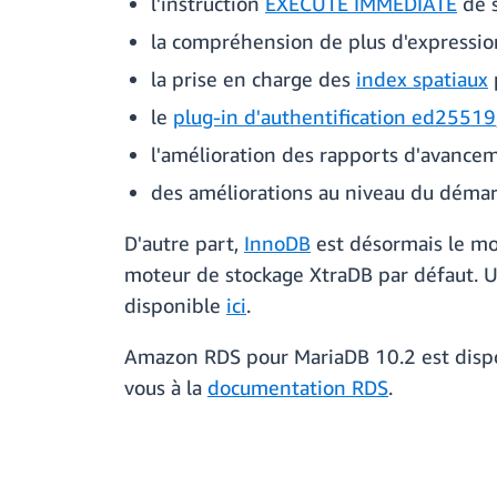
l'instruction
EXECUTE IMMEDIATE
de s
la compréhension de plus d'expression
la prise en charge des
index spatiaux
le
plug-in d'authentification ed25519
l'amélioration des rapports d'avancem
des améliorations au niveau du démar
D'autre part,
InnoDB
est désormais le mo
moteur de stockage XtraDB par défaut. U
disponible
ici
.
Amazon RDS pour MariaDB 10.2 est dispo
vous à la
documentation RDS
.