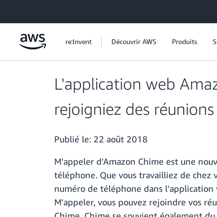
Passer au contenu principal
re:Invent
Découvrir AWS
Produits
S
L'application web Ama
rejoigniez des réunions
Publié le:
22 août 2018
M'appeler d'Amazon Chime est une nouvel
téléphone. Que vous travailliez de chez 
numéro de téléphone dans l'application w
M'appeler, vous pouvez rejoindre vos réun
Chime. Chime se souvient également du d