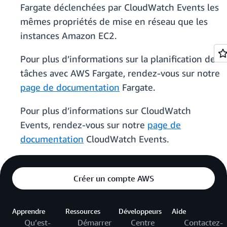
Fargate déclenchées par CloudWatch Events les
mêmes propriétés de mise en réseau que les
instances Amazon EC2.
Pour plus d’informations sur la planification de
tâches avec AWS Fargate, rendez-vous sur notre
page de documentation
Fargate.
Pour plus d’informations sur CloudWatch
Events, rendez-vous sur notre
page de
documentation
CloudWatch Events.
Créer un compte AWS
Apprendre
Ressources
Développeurs
Aide
Qu’est-
Démarrer
Centre
Contactez-