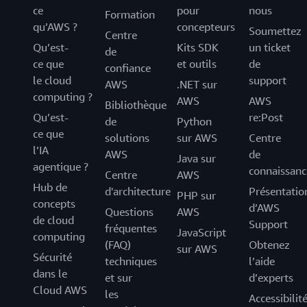
ce
pour
nous
Formation
qu’AWS ?
concepteurs
Soumettez
Centre
Qu’est-
Kits SDK
un ticket
de
ce que
et outils
de
confiance
le cloud
support
AWS
.NET sur
computing ?
AWS
AWS
Bibliothèque
Qu’est-
re:Post
de
Python
ce que
solutions
sur AWS
Centre
l’IA
AWS
de
Java sur
agentique ?
connaissanc
Centre
AWS
Hub de
d'architecture
Présentatio
PHP sur
concepts
d’AWS
Questions
AWS
de cloud
Support
fréquentes
JavaScript
computing
(FAQ)
Obtenez
sur AWS
Sécurité
techniques
l’aide
dans le
et sur
d’experts
Cloud AWS
les
Accessibilit